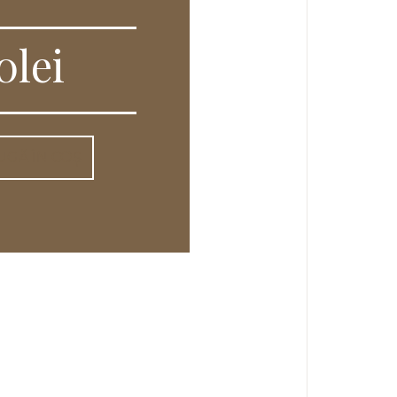
00
lei
UGĂ ÎN COȘ