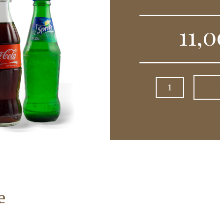
11,
Cantitate
ADA
Suc
(Coca
Cola,
Fanta,
Sprite)
0.33l
e