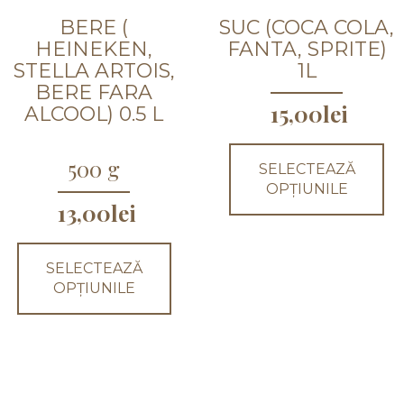
BERE (
SUC (COCA COLA,
HEINEKEN,
FANTA, SPRITE)
STELLA ARTOIS,
1L
BERE FARA
15,00
lei
Acest
ALCOOL) 0.5 L
produs
are
Acest
500 g
mai
SELECTEAZĂ
produs
multe
OPȚIUNILE
are
13,00
lei
variații.
mai
Opțiunile
multe
pot
variații.
fi
SELECTEAZĂ
Opțiunile
alese
OPȚIUNILE
pot
în
fi
pagina
alese
produsului.
în
pagina
produsului.