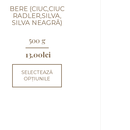
BERE (CIUC,CIUC
RADLER,SILVA,
SILVA NEAGRĂ)
500 g
Acest
produs
13,00
lei
are
mai
multe
SELECTEAZĂ
variații.
OPȚIUNILE
Opțiunile
pot
fi
alese
în
pagina
produsului.