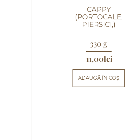
CAPPY
(PORTOCALE,
PIERSICI,)
330 g
11,00
lei
ADAUGĂ ÎN COȘ