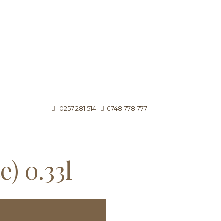
0257 281 514
0748 778 777
e) 0.33l