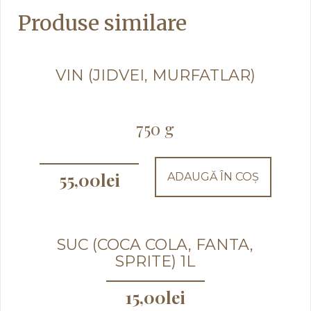
Produse similare
VIN (JIDVEI, MURFATLAR)
750 g
55,00
lei
ADAUGĂ ÎN COȘ
SUC (COCA COLA, FANTA,
SPRITE) 1L
15,00
lei
Acest