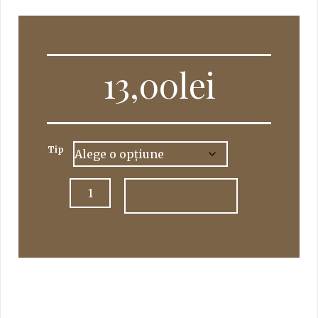
13,00
lei
Tip
Cantitate
ADAUGĂ ÎN COȘ
Cidru
Strongbow