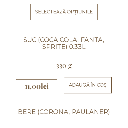
produs
are
SELECTEAZĂ OPȚIUNILE
mai
multe
variații.
Opțiunile
pot
SUC (COCA COLA, FANTA,
fi
SPRITE) 0.33L
alese
în
pagina
330 g
produsului.
11,00
lei
ADAUGĂ ÎN COȘ
BERE (CORONA, PAULANER)