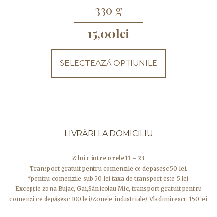
330 g
Acest
15,00
lei
produs
are
mai
SELECTEAZĂ OPȚIUNILE
multe
variații.
Opțiunile
pot
fi
alese
în
LIVRĂRI LA DOMICILIU
pagina
produsului.
Zilnic intre orele 11 – 23
Transport gratuit pentru comenzile ce depasesc 50 lei.
*pentru comenzile sub 50 lei taxa de transport este 5 lei.
Excepţie zona Bujac, Gai,Sânicolau Mic, transport gratuit pentru
comenzi ce depășesc 100 lei/Zonele industriale/ Vladimirescu 150 lei
.