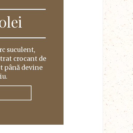
00
lei
rc suculent,
strat crocant de
it până devine
iu.
UGĂ ÎN COȘ