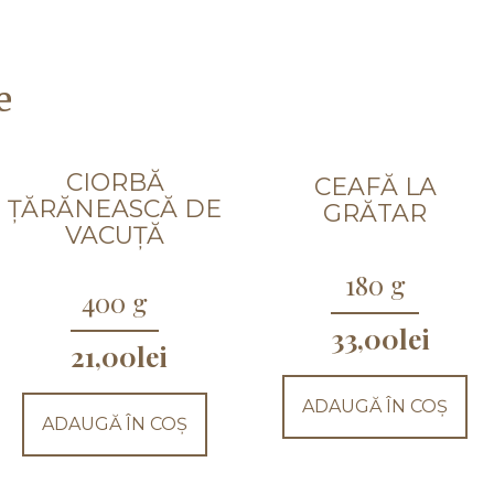
e
CIORBĂ
CEAFĂ LA
ȚĂRĂNEASCĂ DE
GRĂTAR
VACUȚĂ
180 g
400 g
33,00
lei
21,00
lei
ADAUGĂ ÎN COȘ
ADAUGĂ ÎN COȘ