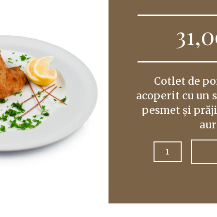
31,
Cotlet de po
acoperit cu un 
pesmet și prăj
aur
Cantitate
ADA
Cotlet
de
porc
pane