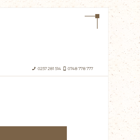
0257 281 514
0748 778 777