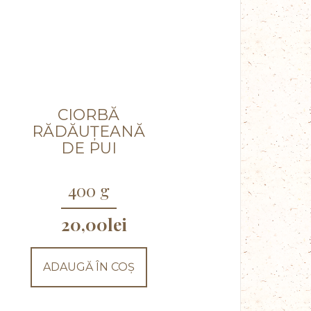
CIORBĂ
RĂDĂUȚEANĂ
DE PUI
400 g
20,00
lei
ADAUGĂ ÎN COȘ