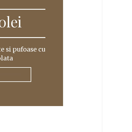
00
lei
te si pufoase cu
olata
UGĂ ÎN COȘ