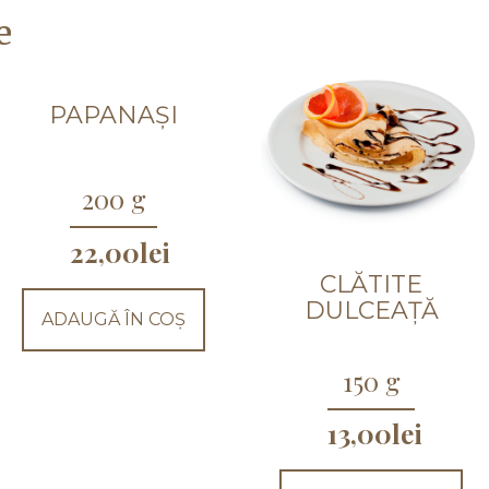
e
PAPANAȘI
200 g
22,00
lei
CLĂTITE
DULCEAȚĂ
ADAUGĂ ÎN COȘ
150 g
13,00
lei