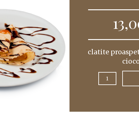
13,
clatite proaspe
cioc
Cantitate
ADA
Clătite
ciocolată