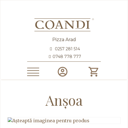
Pizza Arad
0257 281 514
0748 778 777
Anșoa