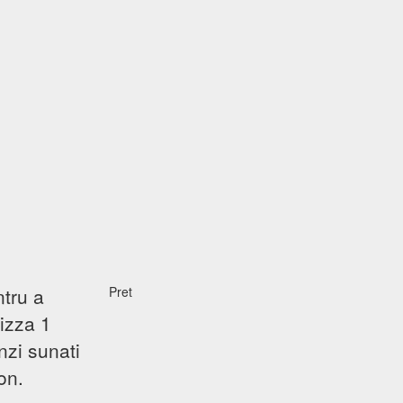
ntru a
Pret
izza 1
nzi sunati
on.