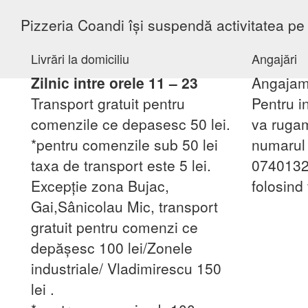
Pizzeria Coandi își suspendă activitatea p
Livrări la domiciliu
Angajări
Zilnic intre orele 11 – 23
Angajam 
Transport gratuit pentru
Pentru i
comenzile ce depasesc 50 lei.
va rugam
*pentru comenzile sub 50 lei
numarul 
taxa de transport este 5 lei.
0740132
Excepţie zona Bujac,
folosind
Gai,Sânicolau Mic, transport
gratuit pentru comenzi ce
depășesc 100 lei/Zonele
industriale/ Vladimirescu 150
lei .